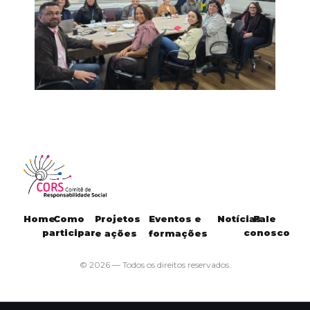
Home
Como
Projetos
Eventos e
Notícias
Fale
participar
conosco
e ações
formações
© 2026 — Todos os direitos reservados.