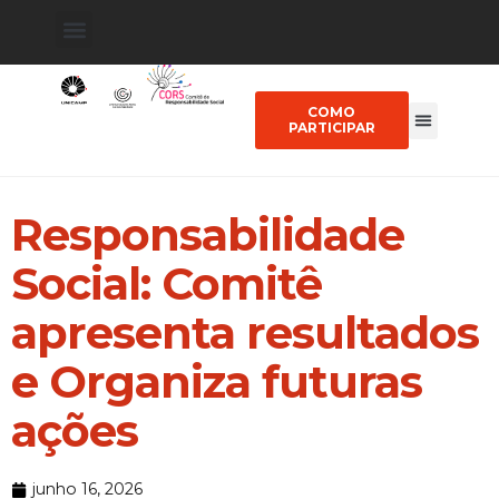
COMO
PARTICIPAR
Responsabilidade
Social: Comitê
apresenta resultados
e Organiza futuras
ações
junho 16, 2026