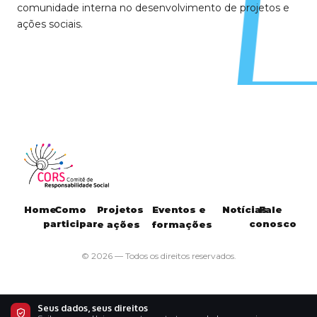
comunidade interna no desenvolvimento de projetos e
ações sociais.
Home
Como
Projetos
Eventos e
Notícias
Fale
participar
conosco
e ações
formações
© 2026 — Todos os direitos reservados.
Seus dados, seus direitos